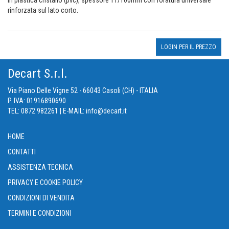
In plastica cristallo (pvc), spessore 11/100mm con foratura universale
rinforzata sul lato corto.
LOGIN PER IL PREZZO
Decart S.r.l.
Via Piano Delle Vigne 52 - 66043 Casoli (CH) - ITALIA
P. IVA: 01916890690
TEL: 0872 982261 | E-MAIL: info@decart.it
HOME
CONTATTI
ASSISTENZA TECNICA
PRIVACY E COOKIE POLICY
CONDIZIONI DI VENDITA
TERMINI E CONDIZIONI