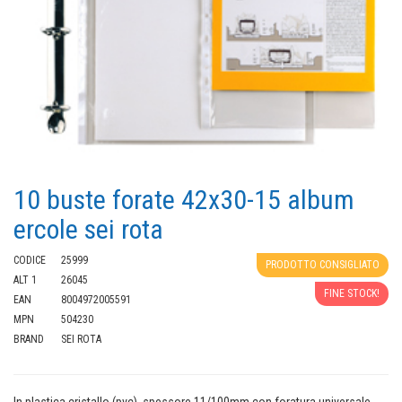
10 buste forate 42x30-15 album
ercole sei rota
CODICE
25999
PRODOTTO CONSIGLIATO
ALT 1
26045
FINE STOCK!
EAN
8004972005591
MPN
504230
BRAND
SEI ROTA