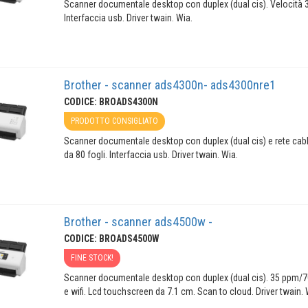
Scanner documentale desktop con duplex (dual cis). Velocità 
Interfaccia usb. Driver twain. Wia.
Brother - scanner ads4300n- ads4300nre1
CODICE: BROADS4300N
PRODOTTO CONSIGLIATO
Scanner documentale desktop con duplex (dual cis) e rete cabl
da 80 fogli. Interfaccia usb. Driver twain. Wia.
Brother - scanner ads4500w -
CODICE: BROADS4500W
FINE STOCK!
Scanner documentale desktop con duplex (dual cis). 35 ppm/70i
e wifi. Lcd touchscreen da 7.1 cm. Scan to cloud. Driver twain. 