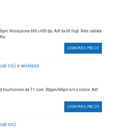
pm. Risoluzione 600 x 600 dpi. Adf da 60 fogli. Rete cablata
Wia.
LOGIN PER IL PREZZO
al cis) e wireless.
Lcd touchscreen da 7.1 com. 30ppm/60ipm b/n e colore. Adf
LOGIN PER IL PREZZO
al cis).