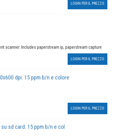
LOGIN PER IL PREZZO
nt scanner. Includes paperstream ip, paperstream capture
LOGIN PER IL PREZZO
00x600 dpi. 15 ppm b/n e colore
LOGIN PER IL PREZZO
 su sd card. 15 ppm b/n e col