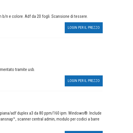
/n e colore. Adf da 20 fogli. Scansione di tessere.
LOGIN PER IL PREZZO
imentato tramite usb.
LOGIN PER IL PREZZO
e piana/adf duplex a3 da 80 ppm/160 ipm. Windows®. Include
cansnap™, scanner central admin, modulo per codici a barre